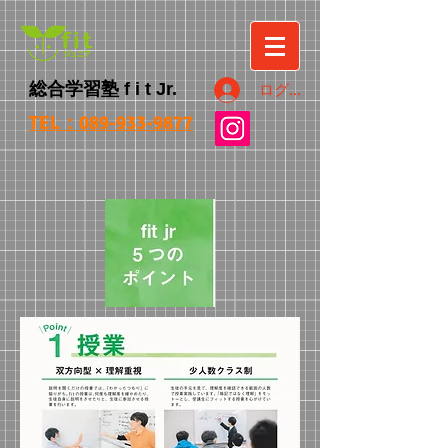
総合学習塾
f i t
Jr.
ログイン
TEL：089-933-9877