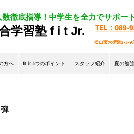
人数徹底指導！中学生を全力でサポー
TEL：089-9
合学習塾
f i t
Jr.
松山市大街道2-5-
の方へ
fit Jr. 5つのポイント
スタッフ紹介
夏の勉
２弾