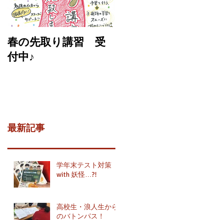
春の先取り講習 受
付中♪
最新記事
学年末テスト対策
with 妖怪…?!
高校生・浪人生から
のバトンパス！