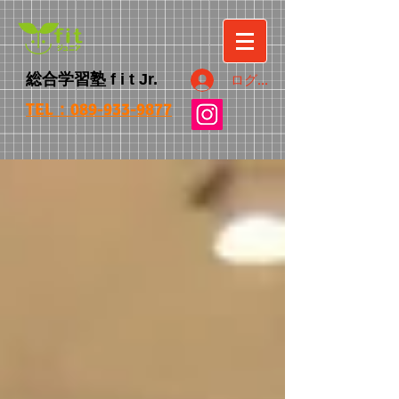
総合学習塾
f i t
Jr.
ログイン
TEL：089-933-9877