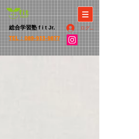
総合学習塾
f i t
Jr.
ログイン
TEL：089-933-9877