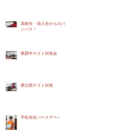
も
特
し
高校生・浪人生からのバト
て
ンパス！
県西中テスト対策会
部
て
ま
県立西テスト対策
生
な
平松先生バースデー♪