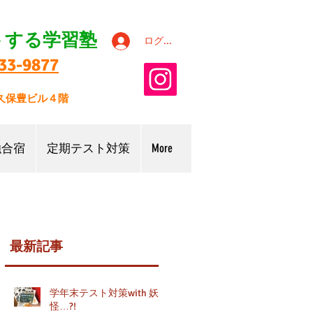
トする学習塾
ログイン
33-9877
9久保豊ビル４階
強合宿
定期テスト対策
More
最新記事
学年末テスト対策with 妖
怪…?!
学