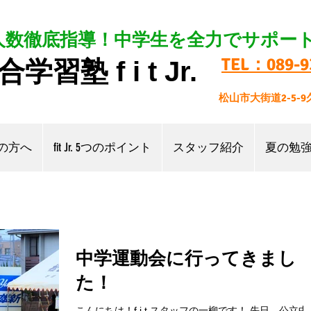
人数徹底指導！中学生を全力でサポー
TEL：089-9
合学習塾
f i t
Jr.
松山市大街道2-5-
の方へ
fit Jr. 5つのポイント
スタッフ紹介
夏の勉
中学運動会に行ってきまし
た！
こんにちは！f i t スタッフの一柳です！ 先日、公立中