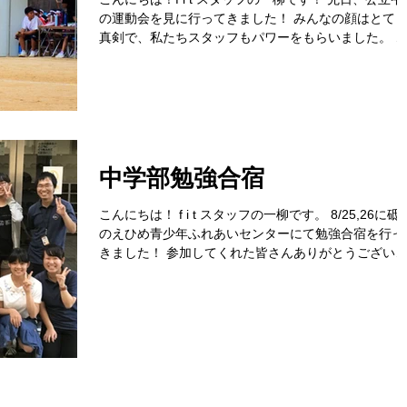
の運動会を見に行ってきました！ みんなの顔はとて
真剣で、私たちスタッフもパワーをもらいました。 
に中3生は最後の運動会なので一層気合が入っていま
た。 運動会から切り替えて勉強に本腰を入れていっ
ほしいと思いま...
中学部勉強合宿
こんにちは！ f i t スタッフの一柳です。 8/25,26に砥
のえひめ青少年ふれあいセンターにて勉強合宿を行っ
きました！ 参加してくれた皆さんありがとうござい
した。そして、お疲れ様でした。 2日間勉強メインの
活はどうだったでしょうか。合宿が終わってからみん
が書...