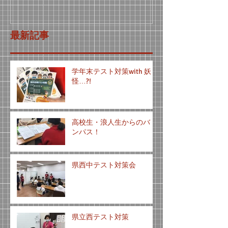
最新記事
学年末テスト対策with 妖
怪…?!
高校生・浪人生からのバト
ンパス！
県西中テスト対策会
県立西テスト対策