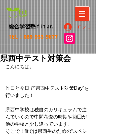
総合学習塾
f i t
Jr.
ログイン
TEL：089-933-9877
県西中テスト対策会
こんにちは。
昨日と今日で“県西中テスト対策Day”を
行いました！
県西中学校は独自のカリキュラムで進
んでいくので中間考査の時期や範囲が
他の学校と少し違っています。
そこで！fitでは県西生のための“スペシ