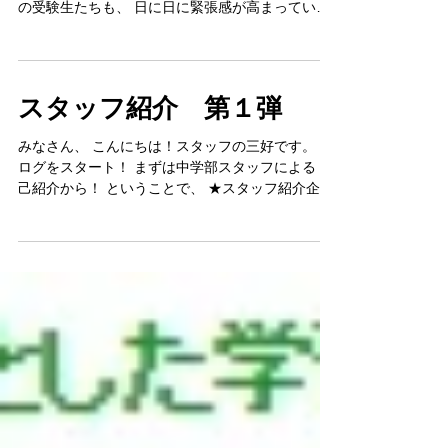
みなさん、こんにちは！ スタッフ三好です(^o^) い
よいよ 県立高校入試まで １週間となりました。 fit
の受験生たちも、 日に日に緊張感が高まっていま
す。 気負いせず、 いつも通り、 この1週間を過ご
してもらいたいですね！ さて、 本日県立高校の最
終倍率が...
スタッフ紹介 第１弾
みなさん、 こんにちは！スタッフの三好です。 ブ
ログをスタート！ まずは中学部スタッフによる 自
己紹介から！ ということで、 ★スタッフ紹介企画
★ 第１弾は私、三好から(^o^) 本名は三好和也（み
よしかずや）です。 教科は、数学と理科を担当し
ています。...