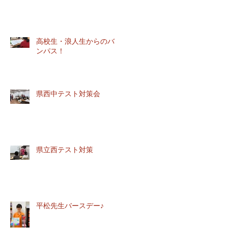
徒
雰
高校生・浪人生からのバト
ンパス！
県西中テスト対策会
変
！
県立西テスト対策
実
の
平松先生バースデー♪