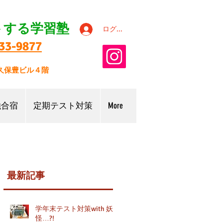
トする学習塾
ログイン
33-9877
9久保豊ビル４階
強合宿
定期テスト対策
More
最新記事
西中
学年末テスト対策with 妖
対
怪…?!