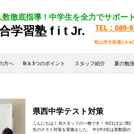
人数徹底指導！中学生を全力でサポー
TEL：089-9
合学習塾
f i t
Jr.
松山市大街道2-5-
の方へ
fit Jr. 5つのポイント
スタッフ紹介
夏の勉
県西中学テスト対策
こんにちは！ fitスタッフの一柳です！ 9/21(土)に県
生のテスト対策を実施ました。 中1中2生は英数国の