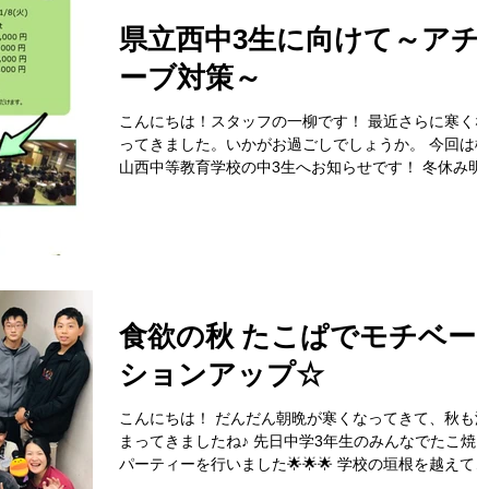
県立西中3生に向けて～アチ
ーブ対策～
こんにちは！スタッフの一柳です！ 最近さらに寒く
ってきました。いかがお過ごしでしょうか。 今回は
山西中等教育学校の中3生へお知らせです！ 冬休み明
にアチーブメントテストがありますね。 その対策講
をfitでは行います！！ 12/14(金) 18:45～19:45 英語...
食欲の秋 たこぱでモチベー
ションアップ☆
こんにちは！ だんだん朝晩が寒くなってきて、秋も
まってきましたね♪ 先日中学3年生のみんなでたこ焼
パーティーを行いました🌟🌟🌟 学校の垣根を越えて
楽しくおいしくみんなでたこ焼きをつついて、盛り上