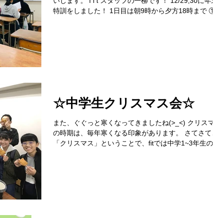
いします。 f i t スタッフの一柳です！ 12/29,30に年末
特訓をしました！ 1日目は朝9時から夕方18時まで ①
会 ②数学 ③英語 ④模試過去問演習 ⑤スタプラ 
日目は朝9時から夕方16時まで...
☆中学生クリスマス会☆
また、ぐぐっと寒くなってきましたね(>_<) クリスマ
の時期は、毎年寒くなる印象があります。 さてさて
「クリスマス」ということで、fitでは中学1~3年生の
んなで チキンパーティーをしました☆ 「熱い！熱
い！」とチキンをもって中学生もスタッフも思わずは
ゃぎました笑...