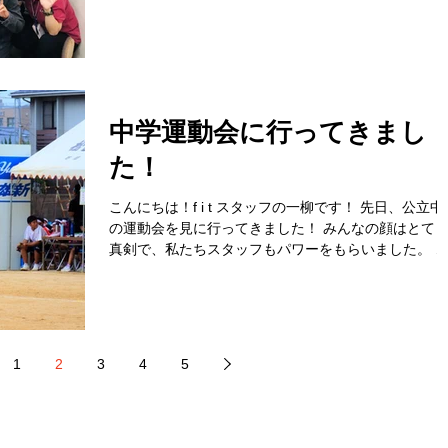
りました！ ...
中学運動会に行ってきまし
た！
こんにちは！f i t スタッフの一柳です！ 先日、公立中
の運動会を見に行ってきました！ みんなの顔はとて
真剣で、私たちスタッフもパワーをもらいました。 
に中3生は最後の運動会なので一層気合が入っていま
た。 運動会から切り替えて勉強に本腰を入れていっ
ほしいと思いま...
1
2
3
4
5