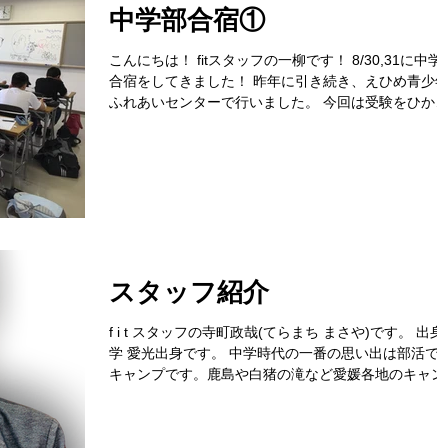
中学部合宿①
こんにちは！ fitスタッフの一柳です！ 8/30,31に中学
合宿をしてきました！ 昨年に引き続き、えひめ青少
ふれあいセンターで行いました。 今回は受験をひか
た中3生のメンバーで行ってきました。 今年の中3生
少し違います。...
スタッフ紹介
f i t スタッフの寺町政哉(てらまち まさや)です。 出身
学 愛光出身です。 中学時代の一番の思い出は部活での
キャンプです。鹿島や白猪の滝など愛媛各地のキャン
スポットに行きました😊 卒業してからもちょくちょく
顔を出しています。年齢の離れている生徒から“先生”..