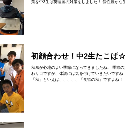
策を中3生は英理国の対策をしました！ 個性豊かな生
と個性豊かなスタッフがすぐにマッチし、とても良い
囲気で学習することができま した。...
初顔合わせ！中2生たこぱ☆
秋風が心地のよい季節になってきましたね。 季節の
わり目ですが、体調には気を付けていきたいですね！
「秋」といえば、、、、、『食欲の秋』ですよね！！
中2生は先日「たこやきパーティー」を行いました☆ 
は2年生、中高一貫校の子も多く、全員が揃う初めて
機会となりました！...