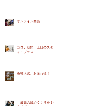
部
年
オンライン面談
え
は
コロナ期間、土日のスタデ
ィ・プラス！
高校入試、お疲れ様！
中
プ
.
「最高の締めくくりを！年