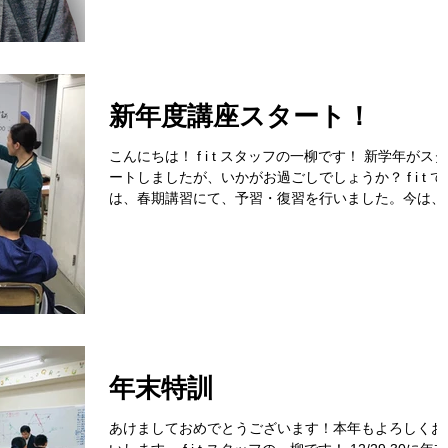
新年度講座スタート！
こんにちは！ f i t スタッフの一柳です！ 新学年がスタ
ートしましたが、いかがお過ごしでしょうか？ f i t で
は、春期講習にて、予習・復習を行いました。今は、
学年の学習に励んでいます。 今年度は、4月から中3
は5教科開講しています！...
年末特訓
あけましておめでとうございます！本年もよろしくお